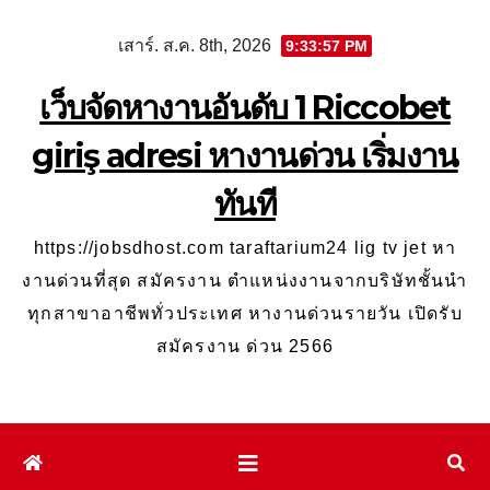
Skip
เสาร์. ส.ค. 8th, 2026
9:33:57 PM
to
content
เว็บจัดหางานอันดับ 1 Riccobet
giriş adresi หางานด่วน เริ่มงาน
ทันที
https://jobsdhost.com taraftarium24 lig tv jet หา
งานด่วนที่สุด สมัครงาน ตำแหน่งงานจากบริษัทชั้นนำ
ทุกสาขาอาชีพทั่วประเทศ หางานด่วนรายวัน เปิดรับ
สมัครงาน ด่วน 2566