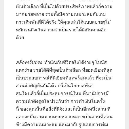
เป็นตัวเลือก ที่เป็นไปด้วยประสิทธิภาพแล้วก็ความ
มากมายหลาย รวมทั้งมีความเหมาะสมกับเกม
การเดิมพันที่ดีได้จริง ให้คุณเล่นได้แบบสบายๆไม่
หนักจนถึงเกินความจำเป็น รายได้ดีเกินคาดอีก
ด้วย
สล็อตเว็บตรง
ทำเงินกับชีวิตจริงได้ง่ายๆ โบนัส
แตกง่าย รายได้ดีที่สุดเป็นตัวเลือก ที่ยอดเยี่ยมที่สุด
เป็นประสบการณ์ที่ดีเยี่ยมที่สุดพร้อมแล้ว ที่จะเป็น
ส่วนสำคัญยืนยันได้ว่า นี่เป็นโอกาสที่น่า
สนใจ แล้วก็เป็นประสบการณ์ใหม่ ที่นานัปการมี
ความน่าดึงดูดใจ ประกันว่า การทำเงินในครั้ง
นี้ ของคุณนั้นคือสิ่งที่ดีจังและก็เป็นอีกหนึ่งส่วน ที่
ออกจะมีความมากมายหลากหลายเป็นส่วนที่ค่อน
ข้างมีความเหมาะสม และมากับรูปแบบการเดิม