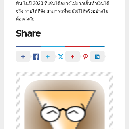
พัน ในปี 2023 ที่เล่นได้อย่างไม่ยากเย็นทำเงินได้
จริง รายได้ดีจัง สามารถที่จะมั่งมีได้จริงอย่างไม่
ต้องสงสัย
Share