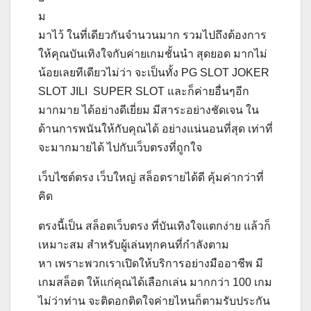
ม
มาไว้ ในที่เดียวกันจำนวนมาก รวมไปถึงต้องการ
ให้คุณบันเทิงใจกับค่ายเกมชั้นนำ สุดยอด มากไม่
น้อยเลยทีเดียวไม่ว่า จะเป็นทั้ง PG SLOT JOKER
SLOT JILI SUPER SLOT และก็ค่ายอื่นๆอีก
มากมาย ได้อย่างดีเยี่ยม มีสาระอย่างชัดเจน ใน
ด้านการพนันให้กับคุณได้ อย่างแน่นอนที่สุด เท่าที่
จะมากมายได้ ไปกับเว็บตรงที่ถูกใจ
เว็บไซต์ตรง เว็บใหญ่ สล็อตรายได้ดี คุ้มค่ากว่าที่
คิด
ตรงนี้เป็น สล็อตเว็บตรง ที่บันเทิงใจแตกง่าย แล้วก็
เหมาะสม สำหรับผู้เล่นทุกคนที่กำลังตาม
หา เพราะพวกเราเปิดให้บริการอย่างมืออาชีพ มี
เกมสล็อต ให้แก่คุณได้เลือกเล่น มากกว่า 100 เกม
ไม่ว่าท่าน จะติดอกติดใจค่ายไหนก็ตามรับประกัน