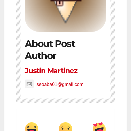
About Post
Author
Justin Martinez
seoaba01@gmail.com