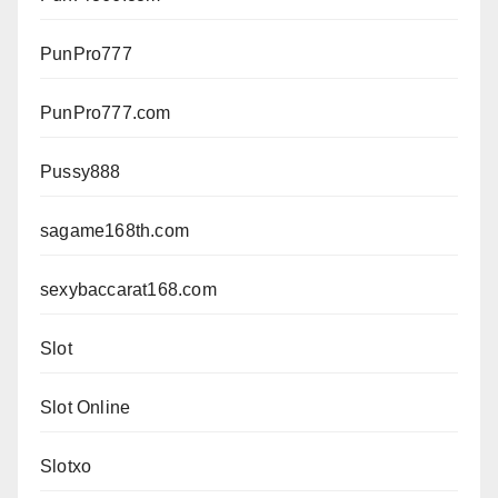
PunPro777
PunPro777.com
Pussy888
sagame168th.com
sexybaccarat168.com
Slot
Slot Online
Slotxo