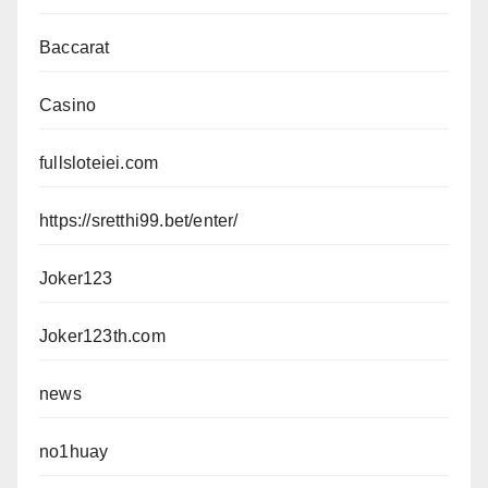
Baccarat
Casino
fullsloteiei.com
https://sretthi99.bet/enter/
Joker123
Joker123th.com
news
no1huay