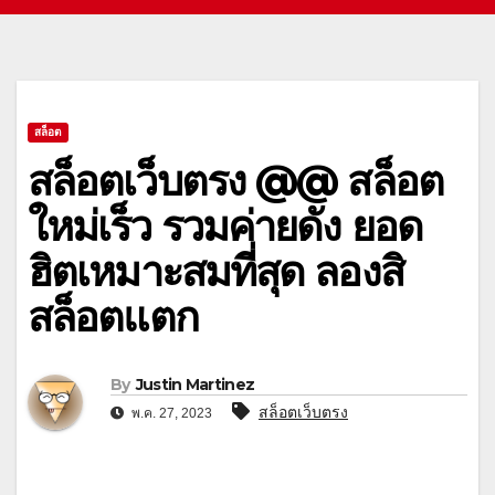
สล็อต
สล็อตเว็บตรง @@ สล็อต
ใหม่เร็ว รวมค่ายดัง ยอด
ฮิตเหมาะสมที่สุด ลองสิ
สล็อตแตก
By
Justin Martinez
สล็อตเว็บตรง
พ.ค. 27, 2023