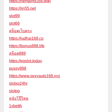
https://hengjing168.wiki
https://jin55.net
slot99
slot66
สล็อตเว็บตรง
https://judhai168.co
https://bonus888.life
สล็อต888
https://pgslot.today
pussy888
https://www.sexyauto168.xyz
slotxo24hr
slotpg
หนังโป๊ไทย
1xbetth