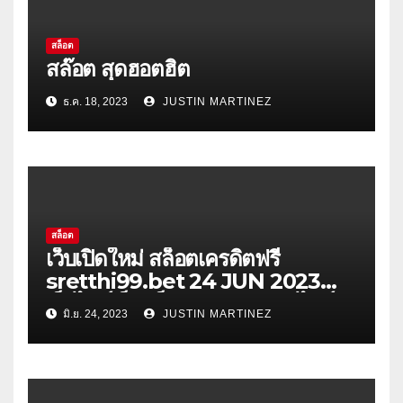
สล็อต
สล๊อต สุดฮอตฮิต
ธ.ค. 18, 2023
JUSTIN MARTINEZ
สล็อต
เว็บเปิดใหม่ สล็อตเครดิตฟรี
sretthi99.bet 24 JUN 2023
เว็บไซต์เว็บสล็อตแท้ พนันออนไลน์
มิ.ย. 24, 2023
JUSTIN MARTINEZ
สล็อตทดลองเล่น ทดลองเล่น Top
55 by Zac