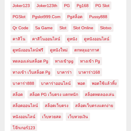
Joker123
Joker123th
PG
Pg168
PG Slot
PGSlot
Pgslot999.com
Pgสล็อต
Pussy888
Qr Code
Sa Game
Slot
Slot Online
Slotxo
คาสิโน
คาสิโนออนไลน์
ดูหนัง
ดูหนังออนไลน์
ดูหนังออนไลน์ฟรี
ดูหนังใหม่
ตกหลุมอากาศ
ทดลองเล่นสล็อต Pg
ทางเข้าpg
ทางเข้า Pg
ทางเข้า เว็บสล็อต Pg
บาคาร่า
บาคาร่า168
บาคาร่า888
บาคาร่าออนไลน์
พอต
พอตใช้แล้วทิ้ง
สล็อต
สล็อต PG เว็บตรง แตกหนัก
สล็อตทดลองเล่น
สล็อตออนไลน์
สล็อตเว็บตรง
สล็อตเว็บตรงแตกง่าย
หนังออนไลน์
เว็บหวยสด
เว็บหวยเงิน
โจ๊กเกอร์123