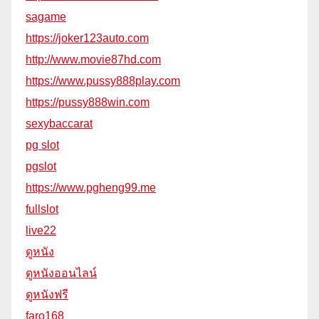
sagame
https://joker123auto.com
http://www.movie87hd.com
https://www.pussy888play.com
https://pussy888win.com
sexybaccarat
pg slot
pgslot
https://www.pgheng99.me
fullslot
live22
ดูหนัง
ดูหนังออนไลน์
ดูหนังฟรี
faro168