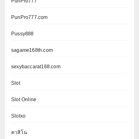
PunPro777
PunPro777.com
Pussy888
sagame168th.com
sexybaccarat168.com
Slot
Slot Online
Slotxo
คาสิโน