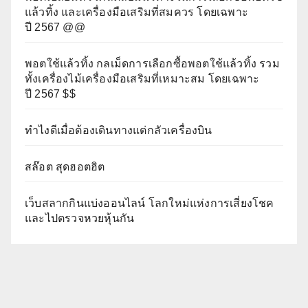
แล้วทิ้ง และเครื่องมือเสริมที่สมควร โดยเฉพาะ
ปี 2567 @@
พอตใช้แล้วทิ้ง กลเม็ดการเลือกซื้อพอตใช้แล้วทิ้ง รวม
ทั้งเครื่องไม้เครื่องมือเสริมที่เหมาะสม โดยเฉพาะ
ปี 2567 $$
ทำไงดีเมื่อต้องเดินทางแต่กลัวเครื่องบิน
สล๊อต สุดฮอตฮิต
เว็บสลากกินแบ่งออนไลน์ โลกใหม่แห่งการเสี่ยงโชค
และไปตรวจหวยหุ้นกัน