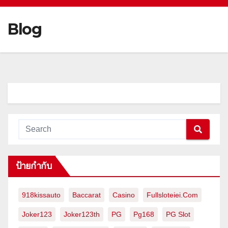
Blog
ป้ายกำกับ
918kissauto
Baccarat
Casino
Fullsloteiei.com
Joker123
Joker123th
PG
Pg168
PG Slot