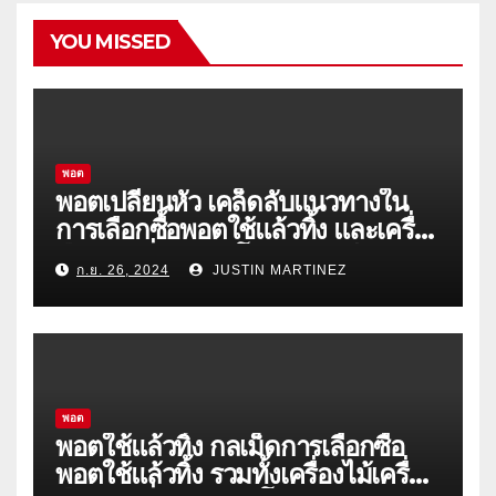
YOU MISSED
พอต
พอตเปลี่ยนหัว เคล็ดลับแนวทางใน
การเลือกซื้อพอตใช้แล้วทิ้ง และเครื่อง
มือเสริมที่สมควร โดยเฉพาะปี 2567
ก.ย. 26, 2024
JUSTIN MARTINEZ
@@
พอต
พอตใช้แล้วทิ้ง กลเม็ดการเลือกซื้อ
พอตใช้แล้วทิ้ง รวมทั้งเครื่องไม้เครื่อง