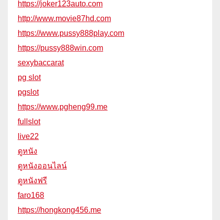
https://joker123auto.com
http://www.movie87hd.com
https://www.pussy888play.com
https://pussy888win.com
sexybaccarat
pg slot
pgslot
https://www.pgheng99.me
fullslot
live22
ดูหนัง
ดูหนังออนไลน์
ดูหนังฟรี
faro168
https://hongkong456.me