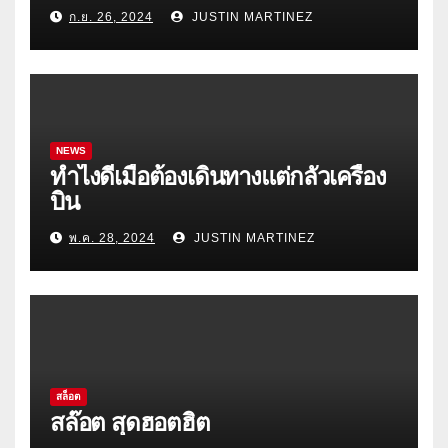
มือเสริมที่เหมาะสม โดยเฉพาะ
ก.ย. 26, 2024
JUSTIN MARTINEZ
ปี 2567 $$
NEWS
ทำไงดีเมื่อต้องเดินทางแต่กลัวเครื่อง
บิน
พ.ค. 28, 2024
JUSTIN MARTINEZ
สล็อต
สล๊อต สุดฮอตฮิต