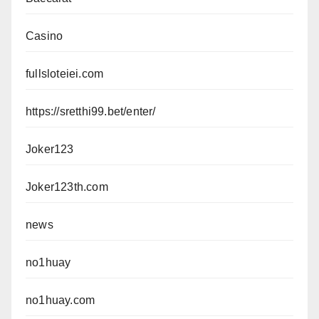
Casino
fullsloteiei.com
https://sretthi99.bet/enter/
Joker123
Joker123th.com
news
no1huay
no1huay.com