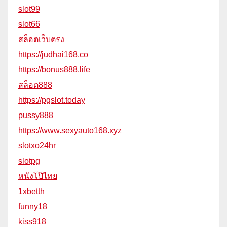
slot99
slot66
สล็อตเว็บตรง
https://judhai168.co
https://bonus888.life
สล็อต888
https://pgslot.today
pussy888
https://www.sexyauto168.xyz
slotxo24hr
slotpg
หนังโป๊ไทย
1xbetth
funny18
kiss918