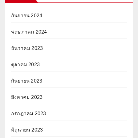
กันยายน 2024
พฤษภาคม 2024
ธันวาคม 2023
ตุลาคม 2023
กันยายน 2023
สิงหาคม 2023
กรกฎาคม 2023
มิถุนายน 2023