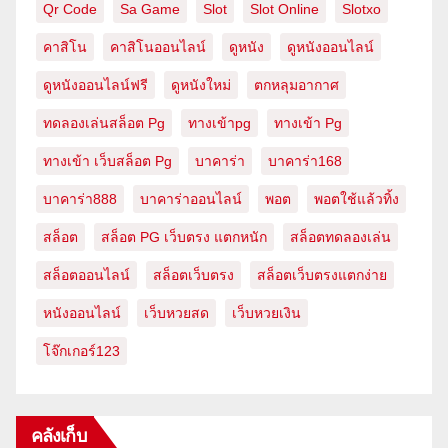
Qr Code
Sa Game
Slot
Slot Online
Slotxo
คาสิโน
คาสิโนออนไลน์
ดูหนัง
ดูหนังออนไลน์
ดูหนังออนไลน์ฟรี
ดูหนังใหม่
ตกหลุมอากาศ
ทดลองเล่นสล็อต Pg
ทางเข้าpg
ทางเข้า Pg
ทางเข้า เว็บสล็อต Pg
บาคาร่า
บาคาร่า168
บาคาร่า888
บาคาร่าออนไลน์
พอต
พอตใช้แล้วทิ้ง
สล็อต
สล็อต PG เว็บตรง แตกหนัก
สล็อตทดลองเล่น
สล็อตออนไลน์
สล็อตเว็บตรง
สล็อตเว็บตรงแตกง่าย
หนังออนไลน์
เว็บหวยสด
เว็บหวยเงิน
โจ๊กเกอร์123
คลังเก็บ