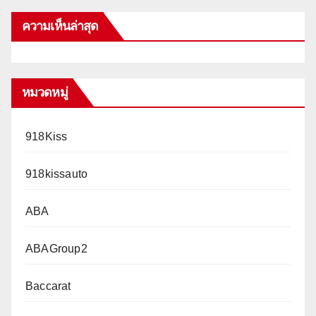
ความเห็นล่าสุด
หมวดหมู่
918Kiss
918kissauto
ABA
ABAGroup2
Baccarat