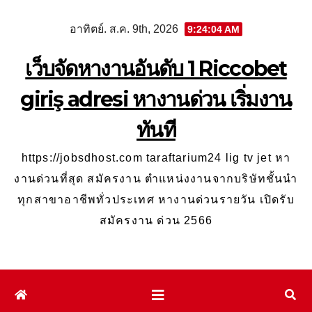
Skip
อาทิตย์. ส.ค. 9th, 2026
9:24:05 AM
to
content
เว็บจัดหางานอันดับ 1 Riccobet
giriş adresi หางานด่วน เริ่มงาน
ทันที
https://jobsdhost.com taraftarium24 lig tv jet หา
งานด่วนที่สุด สมัครงาน ตำแหน่งงานจากบริษัทชั้นนำ
ทุกสาขาอาชีพทั่วประเทศ หางานด่วนรายวัน เปิดรับ
สมัครงาน ด่วน 2566