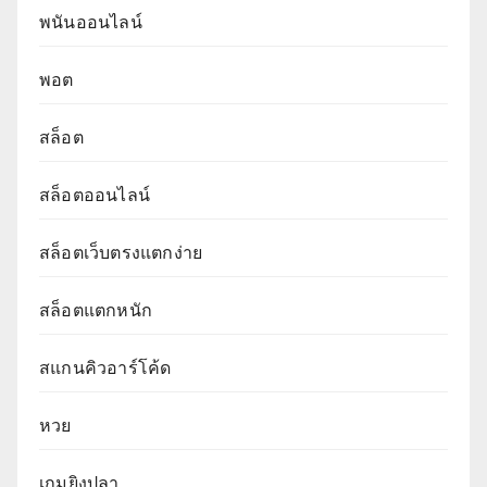
พนันออนไลน์
พอต
สล็อต
สล็อตออนไลน์
สล็อตเว็บตรงแตกง่าย
สล็อตแตกหนัก
สแกนคิวอาร์โค้ด
หวย
เกมยิงปลา