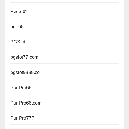
PG Slot
pg168
PGSlot
pgslot77.com
pgslot9999.co
PunPro66
PunPro66.com
PunPro777