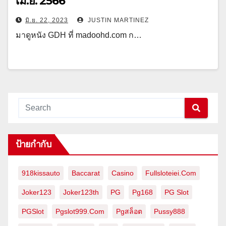
เม.ย. 2566
มิ.ย. 22, 2023
JUSTIN MARTINEZ
มาดูหนัง GDH ที่ madoohd.com ก…
ป้ายกำกับ
918kissauto
Baccarat
Casino
Fullsloteiei.com
Joker123
Joker123th
PG
Pg168
PG Slot
PGSlot
Pgslot999.com
Pgสล็อต
Pussy888