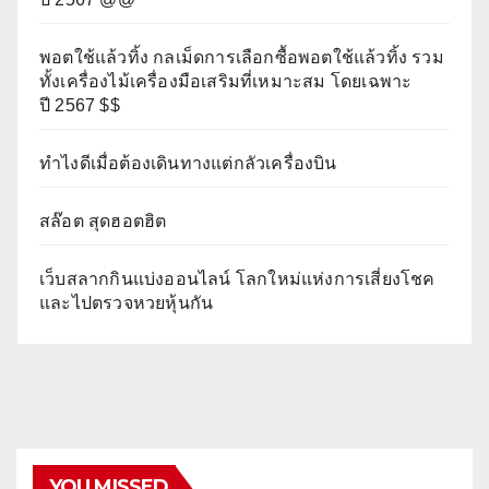
พอตใช้แล้วทิ้ง กลเม็ดการเลือกซื้อพอตใช้แล้วทิ้ง รวม
ทั้งเครื่องไม้เครื่องมือเสริมที่เหมาะสม โดยเฉพาะ
ปี 2567 $$
ทำไงดีเมื่อต้องเดินทางแต่กลัวเครื่องบิน
สล๊อต สุดฮอตฮิต
เว็บสลากกินแบ่งออนไลน์ โลกใหม่แห่งการเสี่ยงโชค
และไปตรวจหวยหุ้นกัน
YOU MISSED