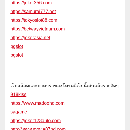
https://joker356.com
https://samurai777.net
https://tokyoslot88.com
https://betwayvietnam.com
https://jokerasia.net
pgslot
pgslot
เว็บสล็อตและบาคาร่าของโครตดีเว็บนี้เล่นแล้วรวยจัดๆ
918kiss
https://www.madoohd.com
sagame
https://joker123auto.com
http://www.movie87hd.com